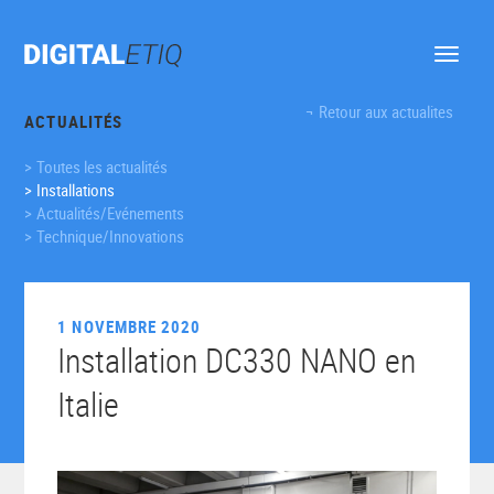
Ouvrir
le
menu
Retour aux actualites
ACTUALITÉS
Toutes les actualités
Installations
Actualités/Evénements
Technique/Innovations
1 NOVEMBRE 2020
Installation DC330 NANO en
Italie