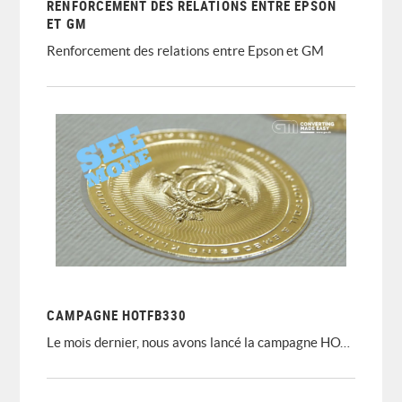
RENFORCEMENT DES RELATIONS ENTRE EPSON
ET GM
Renforcement des relations entre Epson et GM
CAMPAGNE HOTFB330
Le mois dernier, nous avons lancé la campagne HOTFB330 sur LinkedIn et pour cette raison, nous avons créé une autre page de destination dédiée. Consultez les informations et regardez les vidéos, partagez-les avec vos clients. Cliquez simplement sur l'image ci-dessous.