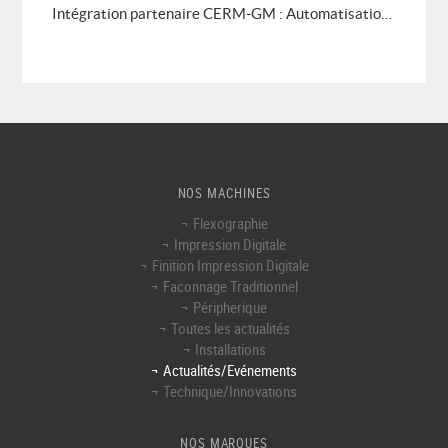
Intégration partenaire CERM-GM : Automatisation de la collecte de données
NOS MACHINES
Flexographie
Impression Digitale
Finition Impression Digitale
Faconnage Traditionnel
Péripherique
Toutes les actualités
Installations
Actualités/Evénements
Technique/Innovations
NOS MARQUES