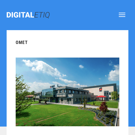
Ouvrir
le
menu
OMET