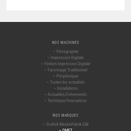
NOS MACHINES
Flexographie
Impression Digitale
Finition Impression Digitale
Faconnage Traditionnel
Péripherique
Toutes les actualités
Installations
Actualités/Evénements
Technique/Innovations
NOS MARQUES
Grafisk Maskinfabrik GM
OMET