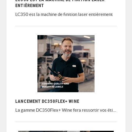
ENTIÈREMENT
LC350 est la machine de finition laser entièrement
LANCEMENT DC350FLEX+ WINE
La gamme DC350Flex+ Wine fera ressortir vos étiquettes dans une mer d'options de vin. La ligne DC350Flex+ Wine est une ligne de finition haut de gamme qui offre le meilleur de la finition rapide et hautement automatisée du vin.