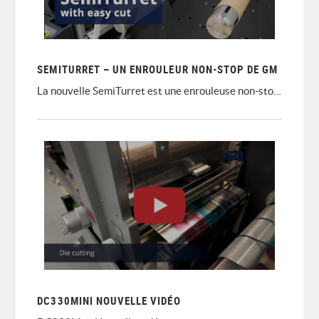
SEMITURRET – UN ENROULEUR NON-STOP DE GM
La nouvelle SemiTurret est une enrouleuse non-stop GM spécialement conçue pour un changement rapide de tâche dans la finition d'étiquettes. Cela peut non seulement vous faire gagner du temps, mais également éliminer 2 à 3 % de déchets sur vos étiquettes à court tirage.
DC330MINI NOUVELLE VIDÉO