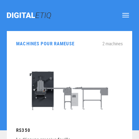
Ouvrir
le
menu
MACHINES POUR RAMEUSE
2 machines
RS350