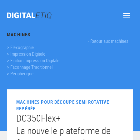
Ouvrir
le
menu
MACHINES
Retour aux machines
Flexographie
Impression Digitale
Finition Impression Digitale
Faconnage Traditionnel
Péripherique
MACHINES POUR DÉCOUPE SEMI ROTATIVE
REPÉRÉE
DC350Flex+
La nouvelle plateforme de