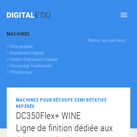
Ouvrir
le
menu
MACHINES
Retour aux machines
Flexographie
Impression Digitale
Finition Impression Digitale
Faconnage Traditionnel
Péripherique
MACHINES POUR DÉCOUPE SEMI ROTATIVE
REPÉRÉE
DC350Flex+ WINE
Ligne de finition dédiée aux